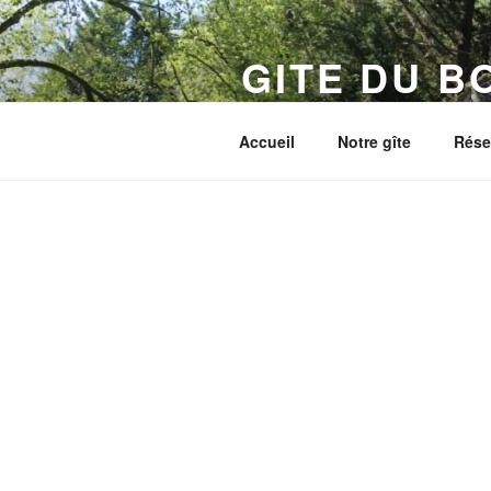
Aller
au
GITE DU B
contenu
principal
Gîte en Limousin/Périgord
Accueil
Notre gîte
Rése