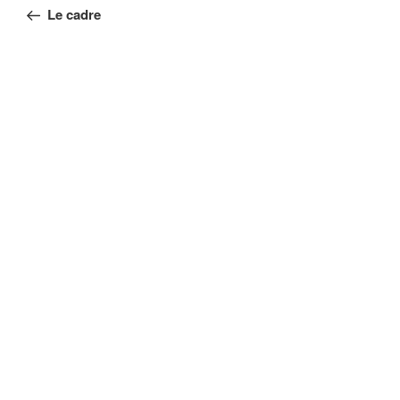
de
précédent
Le cadre
l’article